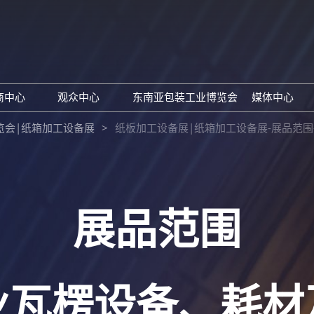
中
Eng
商中心
观众中心
东南亚包装工业博览会
媒体中心
参展申请
观众预登记
展会新
览会|纸箱加工设备展
纸板加工设备展|纸箱加工设备展-展品范围-
参观理由
行业新
展商名单
下载中
观众增值服务
订阅电
展品范围
业瓦楞设备、耗材