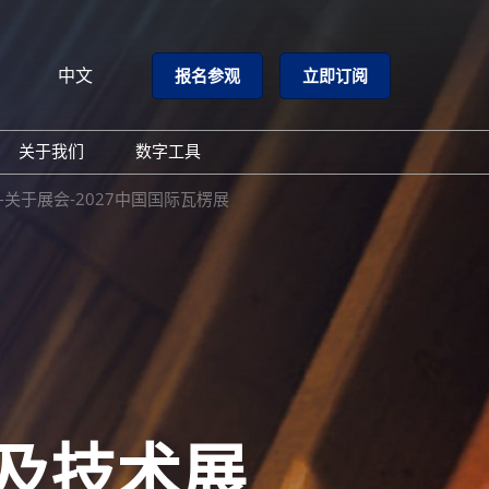
中文
报名参观
立即订阅
文
lish
关于我们
数字工具
闻
主办方介绍
GloConverting
关于展会-2027中国国际瓦楞展
闻
同期展会
励展通
心
联系方式
邮
及技术展