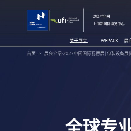
直
接
2027年4月
跳
上海新国际博览中心
转
至
内
关于展会
WEPACK
展
容
展会概况
首页
展会介绍-2027中国国际瓦楞展|包装设备展
展品范围
交通信息
支持媒体
往届回顾
展馆平面图
感谢信
全球专