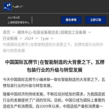
直
接
跳
2027年4月
报名参观
立即订阅
转
上海新国际博览中心
至
首页
媒体中心-包装设备展览会|纸箱加工设备展
内
行业新闻
2024
1yue
容
中国国际瓦楞节|在智能制造的大背景之下，瓦楞包装行业的升
级与转型发展
中国国际瓦楞节|在智能制造的大背景之下，瓦楞
包装行业的升级与转型发展
今天中国国际瓦楞节小编来聊一聊在智能制造的大背景之下，瓦
楞包装行业的升级与转型发展。
随着中国经济的持续发展，不断拉动对纸张的需求，为我国造纸
行业的发展提供了广阔的空间。目前，中国已成为国际上重要的
造纸生产和消费国，自2009年以来，中国造纸产量和消费量一