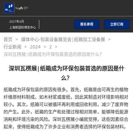
直
接
跳
2027年4月
报名参观
立即订阅
转
上海新国际博览中心
至
首页
媒体中心-包装设备展览会|纸箱加工设备展
内
行业新闻
2024
2
容
深圳瓦楞展|纸箱成为环保包装首选的原因是什么？
深圳瓦楞展|纸箱成为环保包装首选的原因是什
么？
纸箱成为环保包装的原因有很多。首先，纸箱是由可再生的植物
纤维原材料制成，如木材浆或废纸，因此其制造对环境影响相对
较小。其次，纸箱可以被循环再利用或回收利用，减少了废弃物
的产生。此外，纸箱的生产和处理过程相对简单，能够降低能源
消耗和环境污染的风险。深圳瓦楞展小编就觉得，这些因素综合
起来，使得纸箱成为了许多企业和消费者选择的环保包装材料。