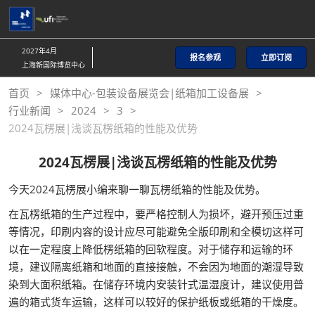
直
接
跳
2027年4月
报名参观
立即订阅
转
上海新国际博览中心
至
首页
媒体中心-包装设备展览会|纸箱加工设备展
内
行业新闻
2024
3
容
2024瓦楞展|浅谈瓦楞纸箱的性能及优势
2024瓦楞展|浅谈瓦楞纸箱的性能及优势
今天2024瓦楞展小编来聊一聊瓦楞纸箱的性能及优势。
在瓦楞纸箱的生产过程中，要严格控制人为损坏，避开预压过重
等情况，印刷内容的设计应尽可能避免全版印刷和全模切这样可
以在一定程度上降低楞纸箱的回软程度。对于储存和运输的环
境，建议隔离纸箱和地面的直接接触，不会因为地面的潮湿导致
染到大面积纸箱。在储存环境内安装针式温湿度计，建议使用普
遍的箱式货车运输，这样可以较好的保护纸板或纸箱的干燥度。