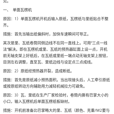
见。
一、 单面瓦楞机
原因：1）单面瓦楞机开机后输入原纸，瓦楞纸与里纸贴合不整
齐。
措施：首先当输出纸偏斜时，加快车速瞬间可导正。
其次是里、瓦纸卷筒同侧边线不在同一直线上。可用“三点一线
法”解决。即在瓦楞机或里、瓦纸的预热器缸面上设一点，开机
前无轴支架上好纸后，在瓦纸或里纸一端点动无轴支架上按钮，
目测左右调整，直至瓦、里纸边线与设定点三点成线。
原因：2）原纸经预热器开裂，造成断纸。
措施：首先是原纸减小预热面积。当出现接头后，人工牵引原纸
或按原纸转动方向辅助用力减轻机械拉力可避免。
原因：3）瓦、里纸在生产厂家检验时，卷筒内撕有巴掌大小的
小口，输入瓦楞机后单面瓦楞纸板缺材。
措施：开机前准备比巴掌略大的里、瓦纸（颜色、克重/M2要与