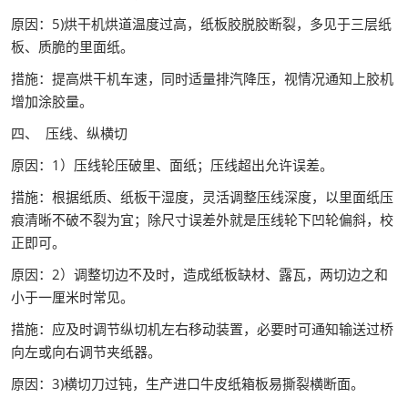
原因：5)烘干机烘道温度过高，纸板胶脱胶断裂，多见于三层纸
板、质脆的里面纸。
措施：提高烘干机车速，同时适量排汽降压，视情况通知上胶机
增加涂胶量。
四、 压线、纵横切
原因：1）压线轮压破里、面纸；压线超出允许误差。
措施：根据纸质、纸板干湿度，灵活调整压线深度，以里面纸压
痕清晰不破不裂为宜；除尺寸误差外就是压线轮下凹轮偏斜，校
正即可。
原因：2）调整切边不及时，造成纸板缺材、露瓦，两切边之和
小于一厘米时常见。
措施：应及时调节纵切机左右移动装置，必要时可通知输送过桥
向左或向右调节夹纸器。
原因：3)横切刀过钝，生产进口牛皮纸箱板易撕裂横断面。