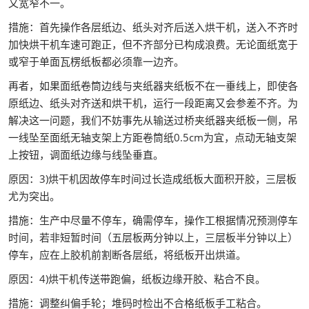
又宽窄不一。
措施：首先操作各层纸边、纸头对齐后送入烘干机，送入不齐时
加快烘干机车速可跑正，但不齐部分已构成浪费。无论面纸宽于
或窄于单面瓦楞纸板都必须靠一边齐。
再者，如果面纸卷筒边线与夹纸器夹纸板不在一垂线上，即使各
原纸边、纸头对齐送和烘干机，运行一段距离又会参差不齐。为
解决这一问题，我们不妨事先从输送过桥夹纸器夹纸板一侧，吊
一线坠至面纸无轴支架上方距卷筒纸0.5cm为宜，点动无轴支架
上按钮，调面纸边缘与线坠垂直。
原因：3)烘干机因故停车时间过长造成纸板大面积开胶，三层板
尤为突出。
措施：生产中尽量不停车，确需停车，操作工根据情况预测停车
时间，若非短暂时间（五层板两分钟以上，三层板半分钟以上）
停车，应在上胶机前割断各层纸，将纸板开出烘道。
原因：4)烘干机传送带跑偏，纸板边缘开胶、粘合不良。
措施：调整纠偏手轮；堆码时检出不合格纸板手工粘合。