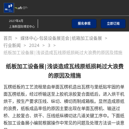
直
接
跳
2027年4月
报名参观
立即订阅
转
上海新国际博览中心
至
首页
媒体中心-包装设备展览会|纸箱加工设备展
内
行业新闻
2024
3
容
纸板加工设备展|浅谈造成瓦线原纸损耗过大浪费的原因及措施
纸板加工设备展|浅谈造成瓦线原纸损耗过大浪费
的原因及措施
瓦楞纸板的工艺流程是由单面瓦楞机造出瓦楞与里纸贴牢固的单
面瓦楞纸板，经过桥输送至上胶机涂胶复合面纸后，进入烘干机
烘干，按生产要求压线、纵切、横切而制成箱板。显然造成原纸
的浪费，纸板成品率低的原因主要出现在单面瓦楞机、输送过
桥、上胶复合、烘干、压线纸纵横切这几道关键工序中。下面纸
板加工设备展小编就根据操作中常见的问题及处理方法谈一谈意