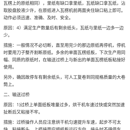
瓦楞上的原纸相同），里纸有缺口拿里纸，瓦纸缺口拿瓦纸，沾
取胶盘胶液少许，在原纸进入瓦楞机前两面夹住缺口粘上即可。
动作必须迅速、准确、及时、安全。
原因：4）满足生产数量后有剩余纸头，瓦纸与里纸一边多一边
少。
措施：一般情况不必切断，直至用完少的那边原纸再停机，停机
时要用刀子整齐割断原纸。多余的单面瓦楞纸板，下次生产用同
幅、同质的原纸时，在输送过桥上与新出的单面瓦楞纸板粘接好
使用。
另外，确因故停车有剩余纸头，可人工复卷到同规格质量的大卷
筒上。
二、输送过桥
原因：1)过桥上单面纸板堆量过多，烘干机车速过快或突然加速
扯断后又粘接不牢。
措施：过桥操作人员应注意烘干机匀速提升车速，起步不可太
快。粘接断头，上搭接面应顺纸板运行方向，接头时不得停车。