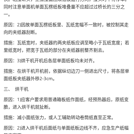
同时注意单面机单面瓦楞纸板堆叠量不应超过过桥长的三分之
一。
原因：2)因故单面瓦楞纸板里、瓦纸宽幅不一致时，被控制其走
向的夹纸器刮断。
措施：瓦纸宽时，夹纸器的两夹纸板应调至略小于瓦纸宽度；若
里纸宽时，把宽于瓦纸的部分在夹纸器前整齐割去。
原因：3)烘干机开机后各层单面纸板均未对齐。
措施：在烘干机开机前，依据纵切边刀一侧进出尺寸，将各层单
面纸板夹纸器外移2-3cm。
三、 烘干机
原因：1)应客户要求用普通箱板纸作面纸，经预热器后，原纸变
脆，进入烘干机就扯断。
措施：减小面纸张力，或人工辅助转动卷筒纸直至正常。
原因：2)进入烘干机后面纸与单面纸板边线不齐，应急生产纸幅