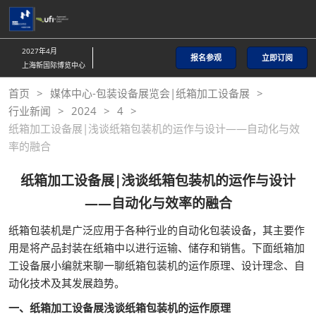
直
接
跳
2027年4月
报名参观
立即订阅
转
上海新国际博览中心
至
首页
媒体中心-包装设备展览会|纸箱加工设备展
内
行业新闻
2024
4
容
纸箱加工设备展|浅谈纸箱包装机的运作与设计——自动化与效
率的融合
纸箱加工设备展|浅谈纸箱包装机的运作与设计
——自动化与效率的融合
纸箱包装机是广泛应用于各种行业的自动化包装设备，其主要作
用是将产品封装在纸箱中以进行运输、储存和销售。下面纸箱加
工设备展小编就来聊一聊纸箱包装机的运作原理、设计理念、自
动化技术及其发展趋势。
一、纸箱加工设备展浅谈纸箱包装机的运作原理