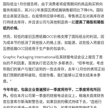
国际纸业1月份报告称，由于消费者将疫情期间的商品购买转向
服务和娱乐，其2022年美国瓦楞纸箱销售额同比下降6%。国际
纸业高管还指出，在疫情供应链中断后，零售商正在对高库存进
行持续去库存，并且该公司与其他制造商一起
提高了箱板和箱板
纸的价格
。
然而，较低的废旧瓦楞纸箱OCC价格支撑了国际纸业的利润，因
为成本节约抵消了其他投入的格上涨，如能源，这些投入将废旧
瓦楞纸箱OCC回收用于生产新的包装中。
Graphic Packaging International在其财报电话会议上报告了类
似的不利因素，首席执行官迈克尔·多斯表示， “坦率地说，考虑
到我们的客户与我们谈到的一些去库存，去年12月份的表现正如
我们预期的那样疲软。但是你看，我们能够以正增长结束本季
度。”
今年年初，包装企业普遍预计一季度将持平，二季度将有所回
升。
但在本月公司第一季度的财报电话会议上，格瑞夫首席财务
官拉里希尔斯海默警告说，如果目前的模式持续下去，“造纸行
业的定价将进一步恶化，我们认为，如果这种趋势继续下去，