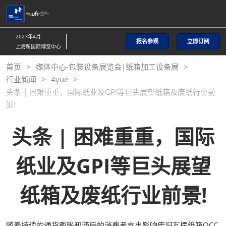
直
接
跳
2027年4月
报名参观
立即订阅
转
上海新国际博览中心
至
首页
媒体中心-包装设备展览会|纸箱加工设备展
内
行业新闻
4yue
容
头条 | 困难重重，国际纸业及GPI等巨头展望纸箱及废纸行业前
景!
头条 | 困难重重，国际
纸业及GPI等巨头展望
纸箱及废纸行业前景!
随着持续的通货膨胀和滞后的消费者支出影响废旧瓦楞纸箱OCC