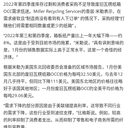
2022年第四季度库存过剩和消费者采购不足导致废旧瓦楞纸箱
OCC需求低迷。Miller Recycling Services的查兹·米勒表示，在
需求疲软且“制造商没有看到有人下订单” 的情况下，采购经理“打
赌他们将需要相同数量或更少的纸箱” 。
“2022年第三和第四季度，箱板纸产量比上一年大幅下降——约
8%。这是由于受到目前市场的拖累，”米勒说，“具有讽刺意味的
是，1月份的销售数据实际上高于正常水平，这是一个奇怪的经
济体。”
根据米勒为美国东北回收委员会准备的区域市场报告，1月份美
国东北部的废旧瓦楞纸箱OCC价格为每吨32.50美元，与去年12
月几乎持平，但同比下降111美元。美国东北地区的价格往往略
好于该国其他地区；一月份废旧瓦楞纸箱OCC的全美平均价格为
每吨29.06美元。
“需求下降的部分原因是由于美联储提高利率，这导致不同行业
的需求下降，这些行业受到波纹支撑，”比格斯说。例如，较高
的利率抑制了消费者支出，从而抑制了零售和电子商务所需的纤
维包装数量。