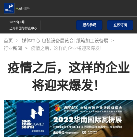
直
接
跳
2027年4月
报名参观
立即订阅
转
上海新国际博览中心
至
首页
媒体中心-包装设备展览会|纸箱加工设备展
内
行业新闻
疫情之后，这样的企业将迎来爆发！
容
疫情之后，这样的企业
将迎来爆发！