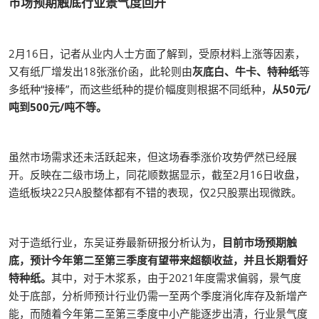
市场预期触底行业景气度回升
2月16日，记者从业内人士方面了解到，受原材料上涨等因素，
又有纸厂增发出18张涨价函，此轮则由
灰底白、牛卡、特种纸
等
多纸种“接棒”，而这些纸种的提价幅度则根据不同纸种，
从50元/
吨到500元/吨不等。
虽然市场需求还未活跃起来，但这场春季涨价攻势俨然已经展
开。反映在二级市场上，同花顺数据显示，截至2月16日收盘，
造纸板块22只A股整体都有不错的表现，仅2只股票出现微跌。
对于造纸行业，东吴证券最新研报分析认为，
目前市场预期触
底，预计今年第二至第三季度有望带来超额收益，并且长期看好
特种纸。
其中，对于木浆系，由于2021年度需求偏弱，景气度
处于底部，分析师预计行业仍需一至两个季度消化库存及新增产
能，而随着今年第二至第三季度中小产能逐步出清，行业景气度