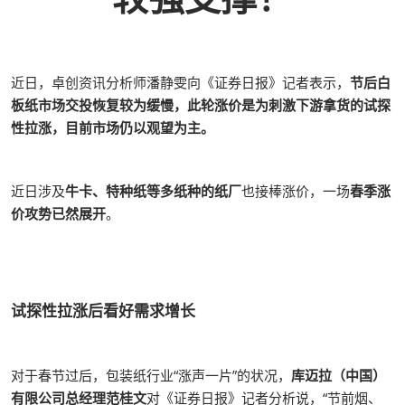
近日，卓创资讯分析师潘静雯向《证券日报》记者表示，
节后白
板纸市场交投恢复较为缓慢，此轮涨价是为刺激下游拿货的试探
性拉涨，目前市场仍以观望为主。
近日涉及
牛卡、特种纸等多纸种的纸厂
也接棒涨价，一场
春季涨
价攻势已然展开
。
试探性拉涨后看好需求增长
对于春节过后，包装纸行业“涨声一片”的状况，
库迈拉（中国）
有限公司总经理范桂文
对《证券日报》记者分析说，“节前烟、