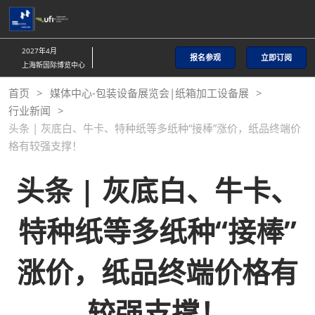
直
接
跳
2027年4月
报名参观
立即订阅
转
上海新国际博览中心
至
首页
媒体中心-包装设备展览会|纸箱加工设备展
内
行业新闻
容
头条 | 灰底白、牛卡、特种纸等多纸种“接棒”涨价，纸品终端价
格有较强支撑！
头条 | 灰底白、牛卡、
特种纸等多纸种“接棒”
涨价，纸品终端价格有
较强支撑！