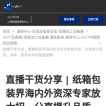
直
接
跳
2027年4月
报名参观
立即订阅
转
上海新国际博览中心
至
首页
媒体中心-包装设备展览会|纸箱加工设备展
内
2027瓦楞展|纸板加工设备展-展会新闻-媒体中心-2027中国国
容
际瓦楞展
直播干货分享 | 纸箱包装界海内外资深专家放大招，分享提升品
质、效率、技术水平的独家秘籍！
直播干货分享 | 纸箱包
装界海内外资深专家放