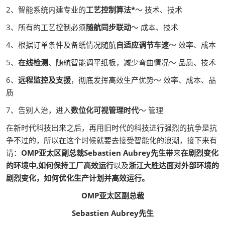
2、智能系统内建专业的
工艺控制算法*
～ 技术、技术
3、所有的工艺控制必须
随航同步联动
～ 成本、技术
4、根据订单条件及备纸情况随航
自适应调节车速
～ 效率、成本
5、
在线检测
、随航智能调平纸板，减少弯曲情况～ 品质、技术
6、
远程监控及支援
，彻底发挥高效生产优势～ 效率、成本、品
质
7、告别人治，进入
数位化可视管理时代
～ 管理
在新时代科技出来之后，再用旧时代的科技进行强烈的抗争是抗
争不过的，所以在这个时候就要去接受智能化的浪潮，接下来有
请：
OMP亚太区副总裁Sebastien Aubrey先生
带来
在剧烈变化
的环境中,如何保持工厂高效运行
以及
浙江大胜达面对外部环境的
剧烈变化，如何优化生产计划并高效运行。
OMP亚太区副总裁
Sebastien Aubrey先生