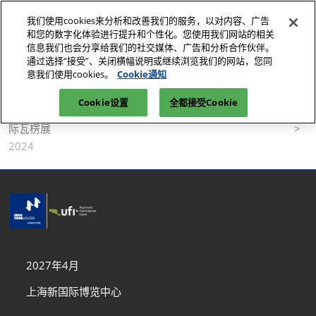
直
我们使用cookies来分析和改善我们的服务，以对内容、广告
接
和您的数字化体验进行提升和个性化。您使用我们网站的相关
跳
信息我们也会分享给我们的社交媒体、广告和分析合作伙伴。
2027年4月
报名参观
立即订阅
转
通过选择“接受”、关闭横幅说明或继续浏览我们的网站，您同
上海新国际博览中心
意我们使用cookies。
Cookie通知
至
首页
媒体中心-包装设备展览会|纸箱加工设备展
内
Cookie设置
全都接受Cookie
2027瓦楞展|纸板加工设备展-展会新闻-媒体中心-2027中国国
容
际瓦楞展
2024
2027年4月
上海新国际博览中心