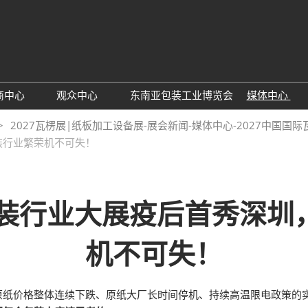
中
Eng
商中心
观众中心
东南亚包装工业博览会
媒体中心
参展申请
观众预登记
展会新
2027瓦楞展|纸板加工设备展-展会新闻-媒体中心-2027中国国际
包装行业繁荣机不可失！
参观理由
行业新
展商名单
下载中
观众增值服务
订阅电
| 包装行业大展疫后首秀深
机不可失！
原纸价格整体连续下跌、原纸大厂长时间停机、持续高温限电政策的