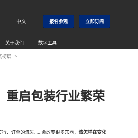
中文
报名参观
立即订阅
文
lish
关于我们
数字工具
闻
主办方介绍
GloConverting
瓦楞展
闻
同期展会
励展通
心
联系方式
邮
圳，重启包装行业繁荣
实行、订单的流失……会改变很多东西，
该怎样在变化