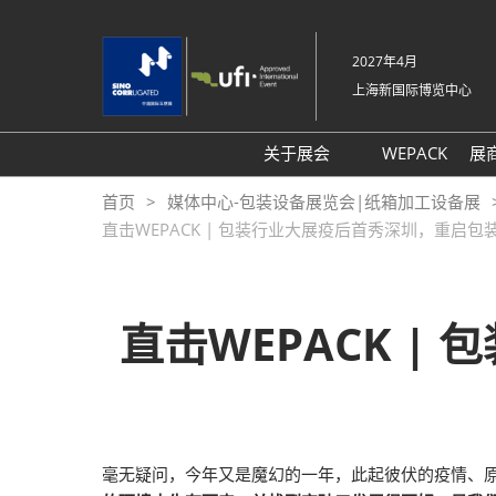
直
接
2027年4月
跳
上海新国际博览中心
转
至
内
关于展会
WEPACK
展
容
展会概况
首页
媒体中心-包装设备展览会|纸箱加工设备展
直击WEPACK | 包装行业大展疫后首秀深圳，重启
展品范围
交通信息
支持媒体
直击WEPACK 
往届回顾
展馆平面图
感谢信
毫无疑问，今年又是魔幻的一年，此起彼伏的疫情、