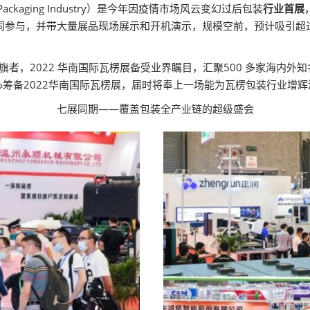
f Packaging Industry）是今年因疫情市场风云变幻过后包装
行业首展
商共同参与，并带大量展品现场展示和开机演示，规模空前，预计吸引超
扛旗者，2022 华南国际瓦楞展备受业界瞩目，汇聚500 多家海内外
筹备2022华南国际瓦楞展，届时将奉上一场能为瓦楞包装行业增辉
七展同期——覆盖包装全产业链的超级盛会