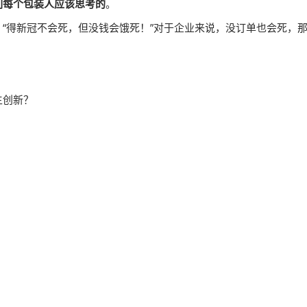
们每个包装人应该思考的
。
“得新冠不会死，但没钱会饿死！”对于企业来说，没订单也会死，
主创新？