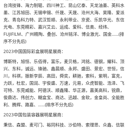
台湾技锋、海力制辊、四川神工、昆山亿泰、天龙油墨、英科水
墨、江苏旭田、无锡申锡、仟晟、天晟、沧州大海、昊隆、爱派
克、青岛科力特、武汉哲顺、永利带业、京瓷、乐凯华光、东信
光电、东莞精彩、嘉兴艾云、运成、爱科、信奥、经纬、
FUJIFILM、广州精陶、叠创、沧州铭洋、博业激光、国金……(排
序不分先后)
2023中国国际彩盒展明星展商：
博斯特，旭恒、乐佰得，富乐，麦贝格，鸿铭、德钢，耀科、顶
兴、东科，诚远、锋驰、鑫晨顺、永邦、盛田、景宏、世恒，信
川，科祺，振新孛辰、高田，舜奕，耕驰，索科，紫明，富克，
力跃，杜宏，国润、宇俊盛、万速，元易，众虎智能、浩泽、飞
可特、东莞威能、阿德沃、顺鑫隆、华正源，嘉美高科，锐鼎，
俊鼎达、伟创力、糊盒宝、商达、迅越、金软，金皇尚、全能胜
利、腾辉、路嘉、……(排序不分先后)
2023中国包装容器展明星展商：
秉信、森盟、麦可门、裕同科技、沙伯特、索理思、众鑫、信联