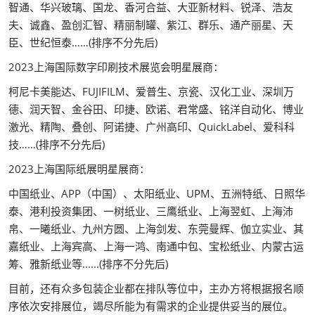
智通、华兴玻璃、国龙、香河合益、大亚新材料、锐泽、浩友
夫、诚鑫、盈创汇智、精丽制罐、紫江、群乐、通产丽星、天
臣、世纪恒泰……(排序不分先后)
2023上海国际数字印刷技术展览会明星展商：
柯尼卡美能达、FUJIFILM、爱普生、京瓷、汉化工业、深圳万
德、润天智、金谷田、印捷、欧诺、君常盛、铭洋自动化、博业
激光、精陶、叠创、阿诺捷、广州高印、QuickLabel、爱科科
技……(排序不分先后)
2023上海国际纸展明星展商：
中国纸业、APP（中国）、太阳纸业、UPM、五洲特纸、日照华
泰、港利投资集团、一树纸业、三鹰纸业、上海翌虹、上海沛
帛、一曦纸业、九州方圆、上海剑发、东莞曼辉、伽立实业、其
嘉纸业、上海宾高、上海一鸿、南通中包、宝松纸业、内蒙古运
筹、雅新纸业等......(排序不分先后)
目前，还有众多包装企业都在排队等位中，主办方将根据报名顺
序依次安排展位，竭尽所能为有需求的企业提供妥当的展位。