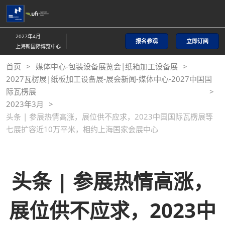
直
接
跳
2027年4月
报名参观
立即订阅
转
上海新国际博览中心
至
首页
媒体中心-包装设备展览会|纸箱加工设备展
内
2027瓦楞展|纸板加工设备展-展会新闻-媒体中心-2027中国国
容
际瓦楞展
2023年3月
头条 | 参展热情高涨，展位供不应求，2023中国国际瓦楞展等
七展扩容近10万平米，相约上海国家会展中心
头条 | 参展热情高涨，
展位供不应求，2023中