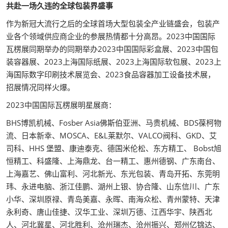
共赴一场久违的全球包装界盛事
作为新冠大流行之后的全球首场大型包装全产业链盛会，包装产
业各个领域供应商企业的参展热情都十分高昂。2023中国国际
瓦楞展同期举办的同期举办2023中国国际彩盒展、2023中国包
装容器展、2023上海国际纸展、2023上海国际软包展、2023上
海国际数字印刷技术展览会、2023食品容器加工设备技术展，
招展情况同样火爆。
2023中国国际瓦楞展明星展商：
BHS博凯机械、Fosber Asia佛斯伯亚洲、马贵机械、BDS葆柯物
流、日本新幸、MOSCA、E&L莱默尔、VALCO阀科、GKD、艾
司科、HHS 堡盟、康迪泰克、德国米伦松、东方精工、 Bobst旭
恒精工、科盛隆、上海鼎龙、台一精工、惠州德钢、广东南台、
上海嘉艺、佛山富利、河北新光、东光包装、青岛开拓、东莞明
玮、永进电脑、浙江佳鹏、湖州上银、协合隆、山东信川、广东
小华、深圳原禄、青岛美嘉、永晖、南海众松、青州蒙特、天津
永利奇、唐山佳捷、汉华工业、深圳万德、江西华宇、陕西北
人、河北冀星、河北胜利、沧州瑞杰、沧州振兴、郑州亿锦达、