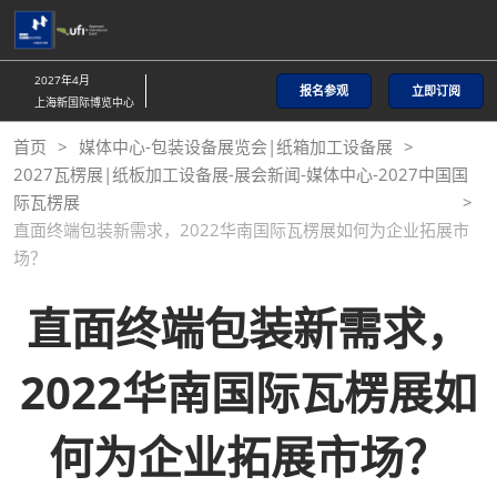
直
接
跳
2027年4月
报名参观
立即订阅
转
上海新国际博览中心
至
首页
媒体中心-包装设备展览会|纸箱加工设备展
内
2027瓦楞展|纸板加工设备展-展会新闻-媒体中心-2027中国国
容
际瓦楞展
直面终端包装新需求，2022华南国际瓦楞展如何为企业拓展市
场？
直面终端包装新需求，
2022华南国际瓦楞展如
何为企业拓展市场？