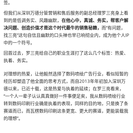
签。
但我们从深圳万德分管营销和售后服务的副总经理罗三亮身上看
到的是低调务实、风趣幽默，
在他心中，真诚、务实，帮客户解
决问题、创造价值才是这个时代最牛的销售秘籍，
而“有问题，
找三亮”这句自信且幽默的口头禅也早已响彻业内，成为他个人IP
中的一个符号。
回首过去，罗三亮给自己的职业生涯打了这么几个标签：热爱、
执着、务实。
对理想的热爱，让他毅然选择了数码喷绘广告行业，看似短暂的
经历却塑造了他全面的思考方式，而自2013年年初加入深圳万
德以来，已近十载，这是热爱与执着的延续；在罗三亮看来，
“一个人一辈子认认真真做好一件事便足矣，我从数码喷绘行业
转到数码印刷行业确是执着的表现，同样的目的地，只是换了条
赛道而已，而瓦楞数码印刷这条更宽、更大的赛道，更能装载我
的理想”。