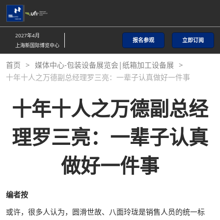
直
接
跳
2027年4月
报名参观
立即订阅
转
上海新国际博览中心
至
首页
媒体中心-包装设备展览会|纸箱加工设备展
内
十年十人之万德副总经理罗三亮：一辈子认真做好一件事
容
十年十人之万德副总经
理罗三亮：一辈子认真
做好一件事
编者按
或许，很多人认为，圆滑世故、八面玲珑是销售人员的统一标