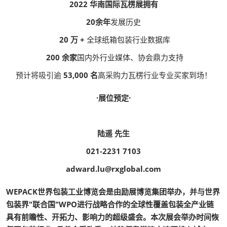
2022 华南国际瓦楞展拥有
20余年
发展历史
20 万 +
全球纸箱包装行业数据库
200 余家
国内外行业媒体、协会鼎力支持
预计将吸引逾
53,000 名
高采购力瓦楞行业专业买家到场！
·展位预定·
陆遥 先生
021-2231 7103
adward.lu@rxglobal.com
WEPACK世界包装工业博览会是由励展博览集团举办，并与世界
包装界"联合国"WPO进行战略合作的全球性覆盖包装全产业链
具有前瞻性、开拓力、影响力的超级盛会。本次展会举办时间恢