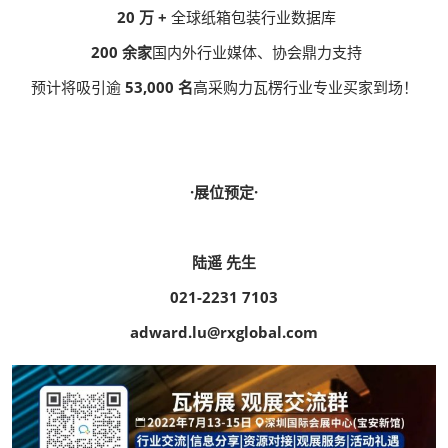
20 万 +
全球纸箱包装行业数据库
200 余家
国内外行业媒体、协会鼎力支持
预计将吸引逾
53,000 名
高采购力瓦楞行业专业买家到场！
·展位预定·
陆遥 先生
021-2231 7103
adward.lu@rxglobal.com