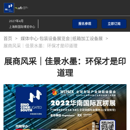
直
接
跳
2027年4月
报名参观
立即订阅
转
上海新国际博览中心
至
首页
媒体中心-包装设备展览会|纸箱加工设备展
内
展商风采｜佳景水墨：环保才是印道理
容
展商风采｜佳景水墨：环保才是印
道理