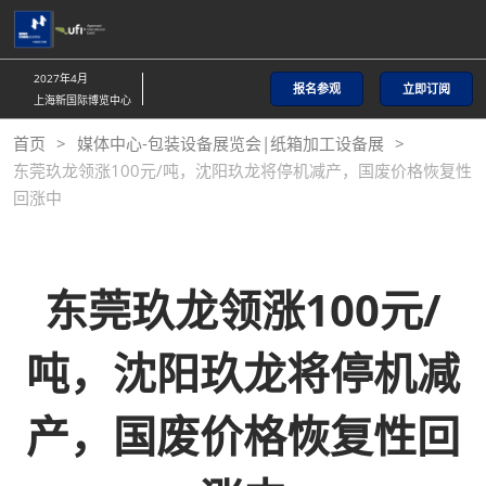
直
接
跳
2027年4月
报名参观
立即订阅
转
上海新国际博览中心
至
首页
媒体中心-包装设备展览会|纸箱加工设备展
内
东莞玖龙领涨100元/吨，沈阳玖龙将停机减产，国废价格恢复性
容
回涨中
东莞玖龙领涨100元/
吨，沈阳玖龙将停机减
产，国废价格恢复性回