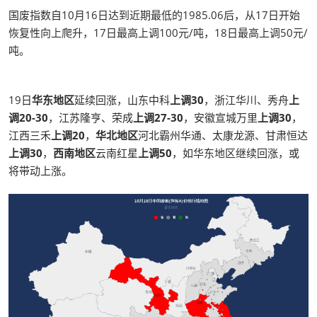
国废指数自10月16日达到近期最低的1985.06后，从17日开始
恢复性向上爬升，17日最高上调100元/吨，18日最高上调50元/
吨。
19日
华东地区
延续回涨，山东中科
上调30
，浙江华川、秀舟
上
调20-30
，江苏隆亨、荣成
上调27-30
，安徽宣城万里
上调30
，
江西三禾
上调20
，
华北地区
河北霸州华通、太康龙源、甘肃恒达
上调30
，
西南地区
云南红星
上调50
，如华东地区继续回涨，或
将带动上涨。