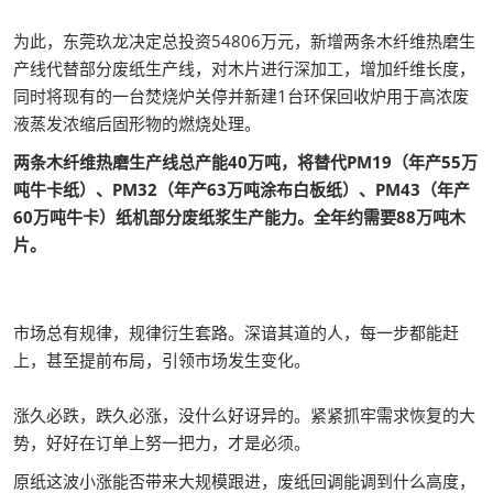
为此，东莞玖龙决定总投资54806万元，新增两条木纤维热磨生
产线代替部分废纸生产线，对木片进行深加工，增加纤维长度，
同时将现有的一台焚烧炉关停并新建1台环保回收炉用于高浓废
液蒸发浓缩后固形物的燃烧处理。
两条木纤维热磨生产线总产能40万吨，将替代PM19（年产55万
吨牛卡纸）、PM32（年产63万吨涂布白板纸）、PM43（年产
60万吨牛卡）纸机部分废纸浆生产能力。全年约需要88万吨木
片。
市场总有规律，规律衍生套路。深谙其道的人，每一步都能赶
上，甚至提前布局，引领市场发生变化。
涨久必跌，跌久必涨，没什么好讶异的。紧紧抓牢需求恢复的大
势，好好在订单上努一把力，才是必须。
原纸这波小涨能否带来大规模跟进，废纸回调能调到什么高度，