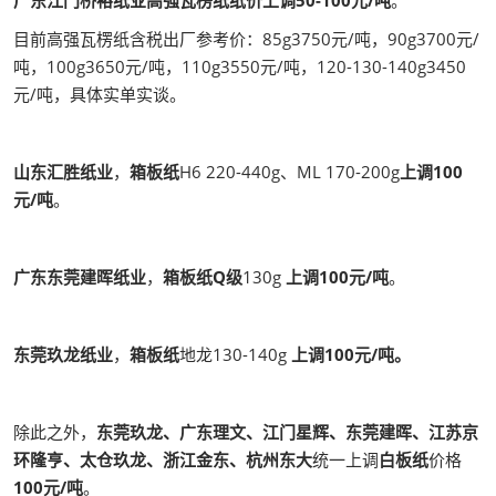
目前高强瓦楞纸含税出厂参考价：85g3750元/吨，90g3700元/
吨，100g3650元/吨，110g3550元/吨，120-130-140g3450
元/吨，具体实单实谈。
山东汇胜纸业
，
箱板纸
H6 220-440g、ML 170-200g
上调100
元/吨
。
广东东莞建晖纸业
，
箱板纸Q级
130g
上调100元/吨
。
东莞玖龙纸业
，
箱板纸
地龙130-140g
上调100元/吨。
除此之外，
东莞玖龙、广东理文、江门星辉、东莞建晖、江苏京
环隆亨、太仓玖龙、浙江金东、杭州东大
统一上调
白板纸
价格
100元/吨
。