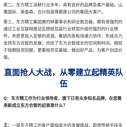
第二，东方精工深耕行业多年，具有良好的品牌及客户基础，山
鹰国际、美盈森、合兴包装等都是公司的集团大客户。
第三，东方精工集团唐灼林董事长和邱业致总裁，都有很强烈的
通过工业互联网推动瓦楞纸包装行业转型升级的强烈的行业情
怀，并愿意投入足够的资源。集团内各板块通力协作，形成合力
支持东方合智的发展；也给了东方合智成长的空间和时间，相较
于短期投资回报，更重视夯实基础、做出好产品、为客户创造价
值。
直面抢人大战，从零建立起精英队
伍
Q：东方精工作为行业领导者，旗下已有众多知名品牌，在您看
来新成立东方合智的初衷是什么？
王：
一是东方精工的客户面临很大的发展挑战，即用传统手段无