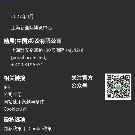
2027年4月
上海新国际博览中心
励展(中国)投资有限公司
上海静安裕通路100号洲际中心42楼
[email protected]
+ 400 8196551
关注官方
相关链接
公众号
IPR
公司介绍
网站使用条款与条件
Cookie设置
隐私选项
隐私政策
Cookie政策