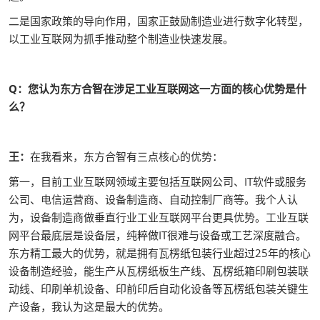
二是国家政策的导向作用，国家正鼓励制造业进行数字化转型，
以工业互联网为抓手推动整个制造业快速发展。
Q：您认为东方合智在涉足工业互联网这一方面的核心优势是什
么？
王：
在我看来，东方合智有三点核心的优势：
第一，目前工业互联网领域主要包括互联网公司、IT软件或服务
公司、电信运营商、设备制造商、自动控制厂商等。我个人认
为，设备制造商做垂直行业工业互联网平台更具优势。工业互联
网平台最底层是设备层，纯粹做IT很难与设备或工艺深度融合。
东方精工最大的优势，就是拥有瓦楞纸包装行业超过25年的核心
设备制造经验，能生产从瓦楞纸板生产线、瓦楞纸箱印刷包装联
动线、印刷单机设备、印前印后自动化设备等瓦楞纸包装关键生
产设备，我认为这是最大的优势。