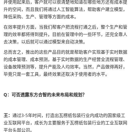
并使用起来后，客户就可以很清楚地知道在哪些地方还有成本提
升的空间，而且我们将通过人工智能算法，帮助客户建立模型，
降低采购、生产、管理等方面的成本。
在效率提升方面，当我们帮客户把流程打通之后，整个生产和管
理的效率都将得到提升。目前在管理中的一些环节，还完全靠人
去决策，以后就可以通过模型来自动决策。
总而言之，推出的这些产品目的就是帮助客户实现基于实时数据
的成本管理、成本预测，基于实时数据的生产经营全流程管理、
设备故障预测等，提升产能及人均效率。当然，产品做得再好，
毕竟只是一套工具，最终效果还取决于使用者的水平。
Q：可否透露东方合智的未来布局和规划？
王：
通过3-5年时间，打造出瓦楞纸包装行业内成功的国家级工
业互联网平台，成长为主要服务于瓦楞纸包装行业的工业互联网
平台头部公司。