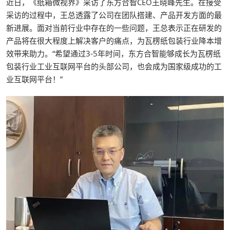
近日，《纸箱微视界》采访了东方合智CEO王晓峰先生。在接受
采访的过程中，王总透露了公司在团队搭建、产品开发方面的最
新进展。面对当前行业中存在的一些问题，王总表示正在研发的
产品将在很大程度上解决客户的痛点，为瓦楞纸包装行业降本增
效带来助力。“希望通过3-5年时间，东方合智能够成长为瓦楞纸
包装行业工业互联网平台的头部公司，也会成为国家级成功的工
业互联网平台！”