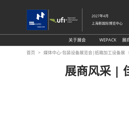
直
接
2027年4月
跳
上海新国际博览中心
转
至
内
关于展会
WEPACK
展
容
展会概况
首页
媒体中心-包装设备展览会|纸箱加工设备展
展品范围
展商风采 |
交通信息
支持媒体
往届回顾
展馆平面图
感谢信