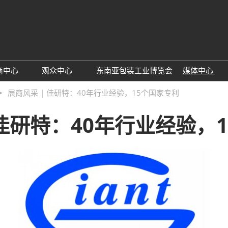
中
Eng
商中心
观众中心
东南亚包装工业博览会
媒体中心
参展申请
观众预登记
展会新
展商风采 | 佳研特：40年行业经验，15个国家专利
参观理由
行业新
 佳研特：40年行业经验，
展商名单
下载中
观众增值服务
订阅电