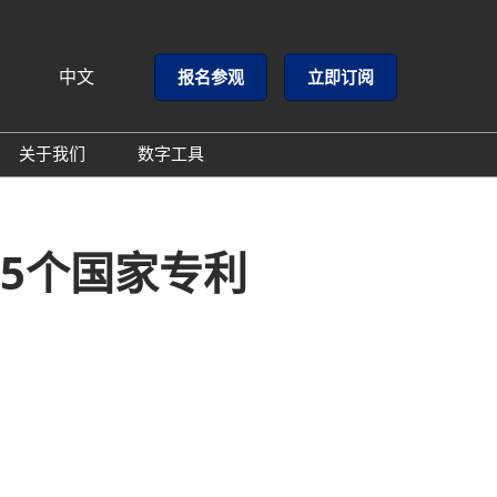
中文
报名参观
立即订阅
文
lish
关于我们
数字工具
闻
主办方介绍
GloConverting
闻
同期展会
励展通
15个国家专利
心
联系方式
邮